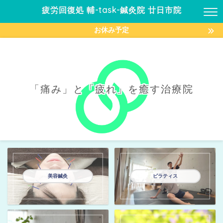
疲労回復処 輔-task-鍼灸院 廿日市院
お休み予定
「痛み」と「疲れ」を癒す治療院
美容鍼灸
ピラティス