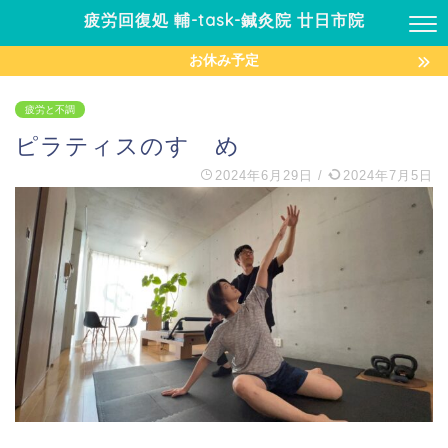
疲労回復処 輔-task-鍼灸院 廿日市院
お休み予定
疲労と不調
ピラティスのすゝめ
2024年6月29日
/
2024年7月5日