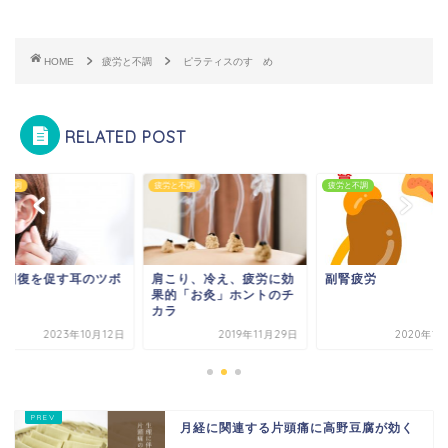
HOME
疲労と不調
ピラティスのすゝめ
RELATED POST
と不調
疲労と不調
疲労と不調
労回復を促す耳のツボ
肩こり、冷え、疲労に効
副腎疲労
果的「お灸」ホントのチ
カラ
2023年10月12日
2019年11月29日
2020年1
月経に関連する片頭痛に高野豆腐が効く