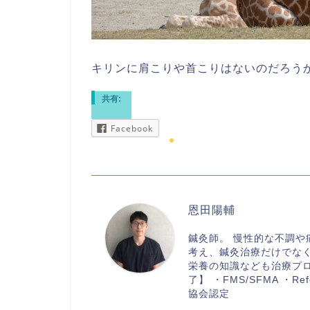
キリンに肩こりや首こりはないのだろう
共有:
Facebook
恩田陽輔
鍼灸師。 慢性的な不調
考え、鍼灸治療だけでな
栄養の知識なども治療プ
了】 ・FMS/SFMA ・Ref
協会認定