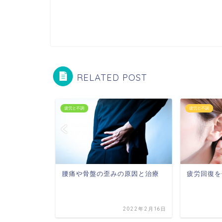
RELATED POST
疲労と不調
疲労と不調
にオススメ
腰痛や骨盤の歪みの原因と治療
疲労回復を
Spine」
021年12月13日
2022年2月16日